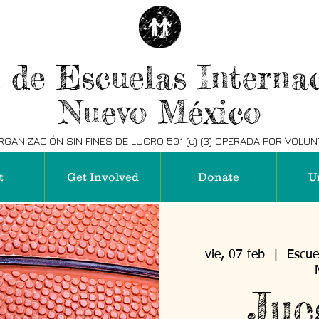
 de Escuelas Internac
Nuevo México
GANIZACIÓN SIN FINES DE LUCRO 501 (c) (3) OPERADA POR VOLU
t
Get Involved
Donate
U
vie, 07 feb
  |  
Escue
Jue