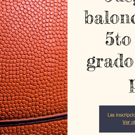
balon
5to
grado
Las inscripci
Ver o