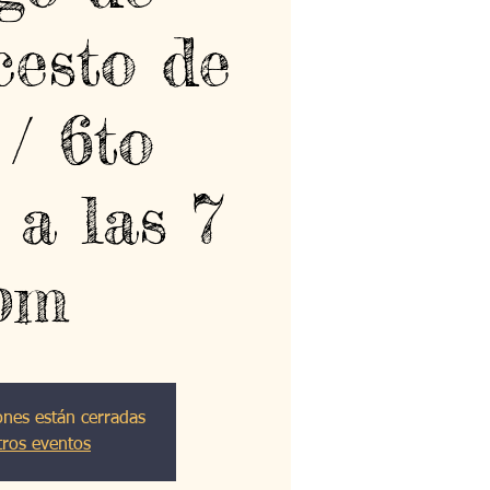
cesto de
 / 6to
 a las 7
pm
ones están cerradas
tros eventos