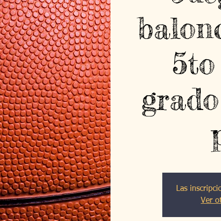
balon
5to
grado
Las inscripci
Ver o