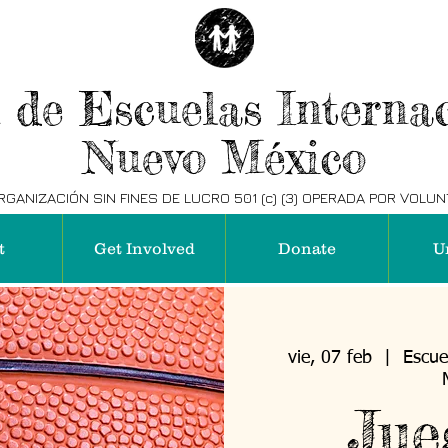
 de Escuelas Internac
Nuevo México
GANIZACIÓN SIN FINES DE LUCRO 501 (c) (3) OPERADA POR VOLU
t
Get Involved
Donate
U
vie, 07 feb
  |  
Escue
Jue