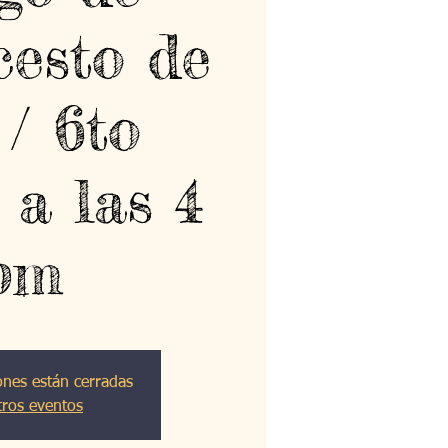
cesto de
 / 6to
 a las 4
pm
ones están cerradas
tros eventos