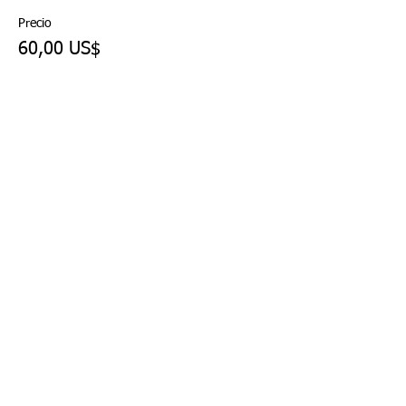
Precio
60,00 US$
Venta finalizada
Tipo de entrada
Stand de vendedor sin
electricidad
Leer más
Precio
50,00 US$